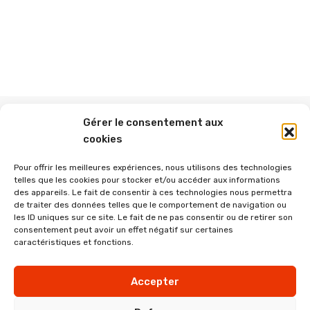
Gérer le consentement aux
cookies
Abonnez-vous à ce blog par e-mail.
Pour offrir les meilleures expériences, nous utilisons des technologies
telles que les cookies pour stocker et/ou accéder aux informations
des appareils. Le fait de consentir à ces technologies nous permettra
de traiter des données telles que le comportement de navigation ou
les ID uniques sur ce site. Le fait de ne pas consentir ou de retirer son
Saisissez votre adresse e-mail pour vous abonner à ce
consentement peut avoir un effet négatif sur certaines
blog et recevoir une notification de chaque nouvel
caractéristiques et fonctions.
article par e-mail.
A
Accepter
d
r