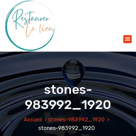
Mettre l'humain au coeur du processus de décision
A
l
l
e
r
a
u
c
o
n
t
stones-
e
n
983992_1920
u
Accueil
stones-983992_1920
stones-983992_1920