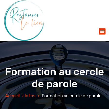
Mettre l'humain au coeur du processus de décision
A
l
l
e
r
a
u
c
o
n
t
Formation au cercle
e
n
de parole
u
Accueil
Infos
Formation au cercle de parole