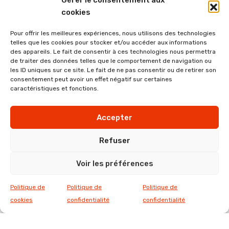
Gérer le consentement aux
cookies
Abonnez-vous à ce blog par e-mail.
Pour offrir les meilleures expériences, nous utilisons des technologies
telles que les cookies pour stocker et/ou accéder aux informations
des appareils. Le fait de consentir à ces technologies nous permettra
de traiter des données telles que le comportement de navigation ou
les ID uniques sur ce site. Le fait de ne pas consentir ou de retirer son
Saisissez votre adresse e-mail pour vous abonner à ce
consentement peut avoir un effet négatif sur certaines
blog et recevoir une notification de chaque nouvel
caractéristiques et fonctions.
article par e-mail.
A
Accepter
d
r
Refuser
Abonnez-vous
e
Voir les préférences
s
s
Politique de
Politique de
Politique de
e
cookies
confidentialité
confidentialité
e
-
m