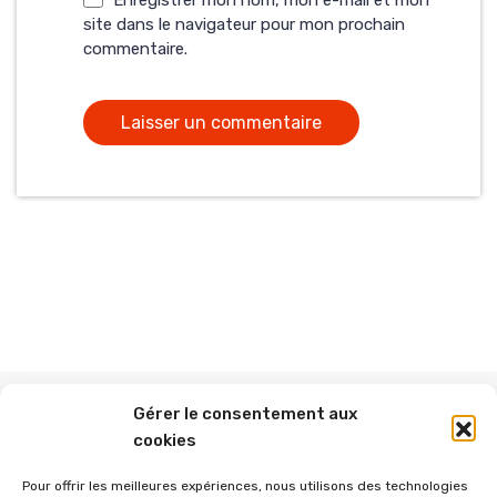
Enregistrer mon nom, mon e-mail et mon
site dans le navigateur pour mon prochain
commentaire.
Gérer le consentement aux
cookies
Abonnez-vous à ce blog par e-mail.
Pour offrir les meilleures expériences, nous utilisons des technologies